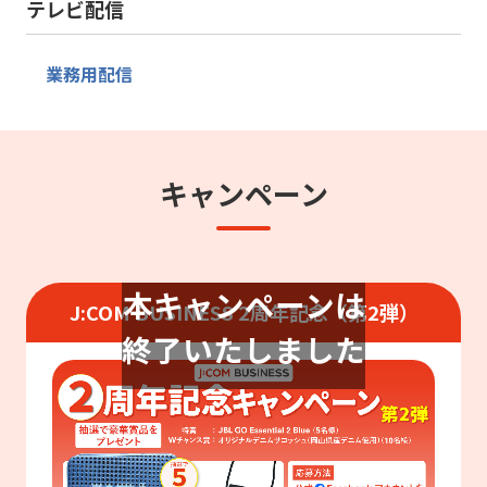
テレビ配信
業務用配信
キャンペーン
本キャンペーンは
J:COM BUSINESS 2周年記念（第2弾）
終了いたしました