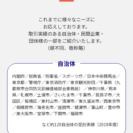
これまでに様々なニーズに
お応えしております。
取引実績のある自治体・民間企業・
団体様の一部をご紹介いたします。
（順不同、敬称略）
自治体
内閣府／総務省／防衛省／スポーツ庁／日本中央競馬会／
東京都／警視庁／東京消防庁／東京観光財団／千葉県（九
都県市合同防災訓練連絡部会事務局） ／神奈川県／熊本
県／札幌市／土浦市／さいたま市／千葉市／我孫子市／大
田区／板橋区／東村山市／清瀬市／東久留米市／西東京市
／相模原市／海老名市／座間市／綾瀬市／葉山町／豊中市
／東大阪市／宝塚市／下関市／福岡市
など約120自治体の受託実績（2019年度）