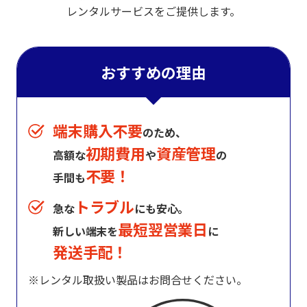
レンタルサービスをご提供します。
おすすめの理由
端末購入不要
のため、
初期費用
資産管理
高額な
や
の
不要！
手間も
トラブル
急な
にも安心。
最短翌営業日
新しい端末を
に
発送手配！
※レンタル取扱い製品はお問合せください。